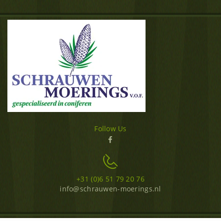
Follow Us
+31 (0)6 51 79 20 76
info@schrauwen-moerings.nl