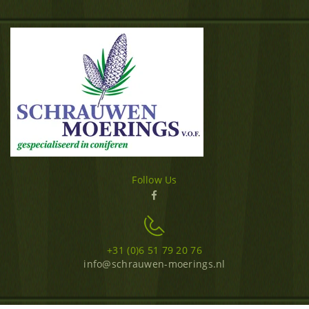
Follow Us
+31 (0)6 51 79 20 76
info@schrauwen-moerings.nl