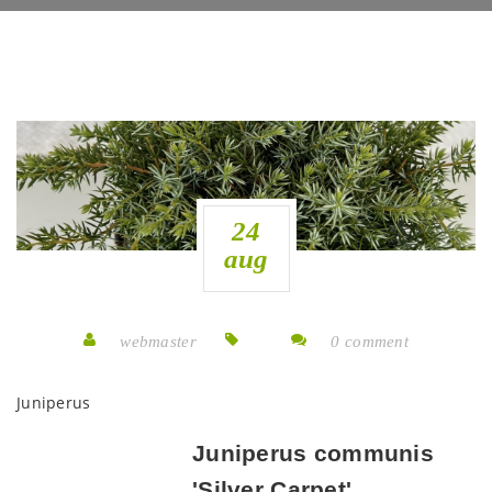
24
aug
webmaster
0 comment
Juniperus
Juniperus communis
'Silver Carpet'