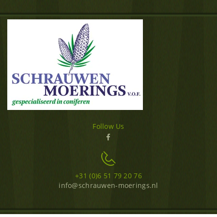
Follow Us
+31 (0)6 51 79 20 76
info@schrauwen-moerings.nl