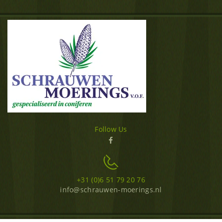
Follow Us
+31 (0)6 51 79 20 76
info@schrauwen-moerings.nl