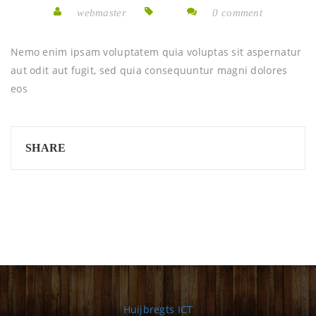
webmaster
0 comment
Nemo enim ipsam voluptatem quia voluptas sit aspernatur
aut odit aut fugit, sed quia consequuntur magni dolores
eos
SHARE
Huijbregts ICT