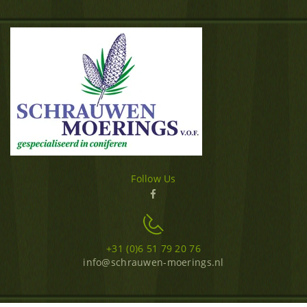
Follow Us
+31 (0)6 51 79 20 76
info@schrauwen-moerings.nl