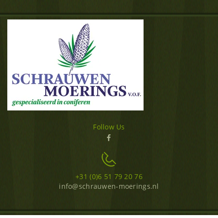
Follow Us
+31 (0)6 51 79 20 76
info@schrauwen-moerings.nl