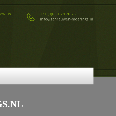
low Us
+31 (0)6 51 79 20 76
info@schrauwen-moerings.nl
S.NL