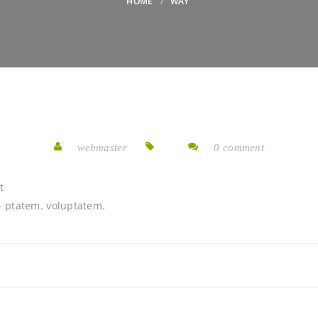
HOME
WAY
webmaster
0 comment
t
- ptatem. voluptatem.