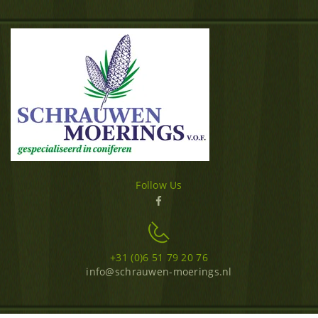
Follow Us
+31 (0)6 51 79 20 76
info@schrauwen-moerings.nl