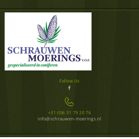
Follow Us
+31 (0)6 51 79 20 76
info@schrauwen-moerings.nl