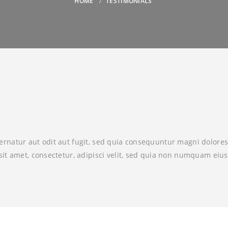
HOME
TESTIMONIALS
rnatur aut odit aut fugit, sed quia consequuntur magni dolores
it amet, consectetur, adipisci velit, sed quia non numquam eiu