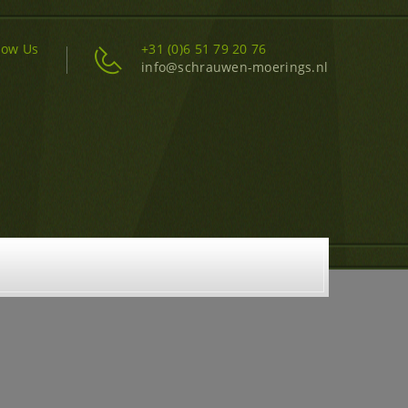
low Us
+31 (0)6 51 79 20 76
info@schrauwen-moerings.nl